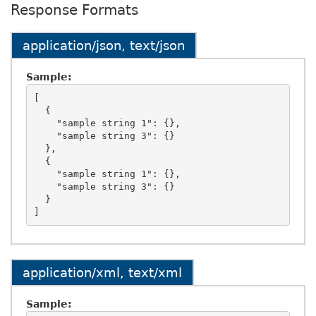
Response Formats
application/json, text/json
Sample:
[

  {

    "sample string 1": {},

    "sample string 3": {}

  },

  {

    "sample string 1": {},

    "sample string 3": {}

  }

application/xml, text/xml
Sample: