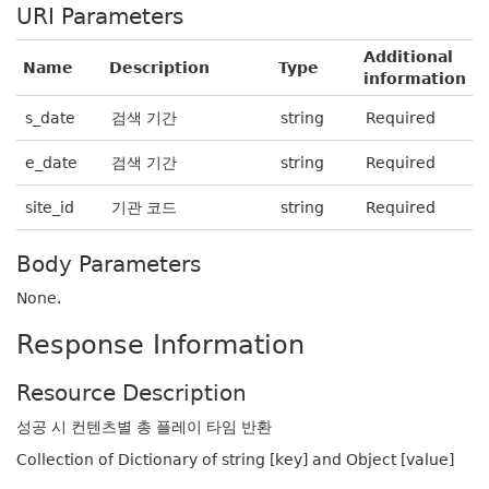
URI Parameters
Additional
Name
Description
Type
information
s_date
검색 기간
string
Required
e_date
검색 기간
string
Required
site_id
기관 코드
string
Required
Body Parameters
None.
Response Information
Resource Description
성공 시 컨텐츠별 총 플레이 타임 반환
Collection of Dictionary of string [key] and Object [value]