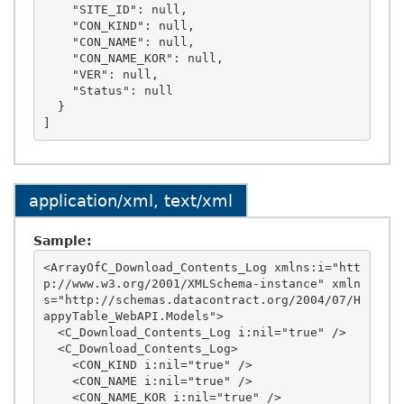
    "SITE_ID": null,

    "CON_KIND": null,

    "CON_NAME": null,

    "CON_NAME_KOR": null,

    "VER": null,

    "Status": null

  }

application/xml, text/xml
Sample:
<ArrayOfC_Download_Contents_Log xmlns:i="htt
p://www.w3.org/2001/XMLSchema-instance" xmln
s="http://schemas.datacontract.org/2004/07/H
appyTable_WebAPI.Models">

  <C_Download_Contents_Log i:nil="true" />

  <C_Download_Contents_Log>

    <CON_KIND i:nil="true" />

    <CON_NAME i:nil="true" />

    <CON_NAME_KOR i:nil="true" />
