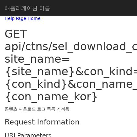
애플리케이션 이름
Help Page Home
GET
api/ctns/sel_download_
site_name=
{site_name}&con_kind
{con_kind}&con_name
{con_name_kor}
콘텐츠 다운로드 로그 목록 가져옴
Request Information
URI Parameters