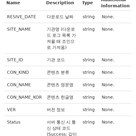
Name
Description
Type
information
RESIVE_DATE
다운로드 날짜
string
None.
SITE_NAME
기관명 (다운로
string
None.
드 로그 목록 가
져올 때 조인으
로 가져옴)
SITE_ID
기관 코드
string
None.
CON_KIND
콘텐츠 분류
string
None.
CON_NAME
콘텐츠 영문명
string
None.
CON_NAME_KOR
콘텐츠 한글명
string
None.
VER
버전 정보
string
None.
Status
서버 통신 시 통
string
None.
신 상태 코드
(Success: 값이