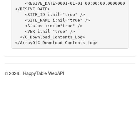
    <RESIVE_DATE>0001-01-01 00:00:00.0000000
</RESIVE_DATE>

    <SITE_ID i:nil="true" />

    <SITE_NAME i:nil="true" />

    <Status i:nil="true" />

    <VER i:nil="true" />

  </C_Download_Contents_Log>

© 2026 - HappyTable WebAPI