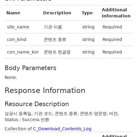
Additional
Name
Description
Type
information
site_name
기관 이름
string
Required
con_kind
콘텐츠 종류
string
Required
con_name_kor
콘텐츠 한글명
string
Required
Body Parameters
None.
Response Information
Resource Description
성공시 등록일, 기관 코드, 콘텐츠 종류, 콘텐츠 영문명, 버전,
Status : Success 반환
Collection of
C_Download_Contents_Log
Additional